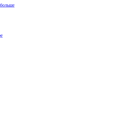
 больше
ре