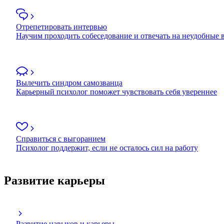
Отрепетировать интервью
Научим проходить собеседование и отвечать на неудобные
Вылечить синдром самозванца
Карьерный психолог поможет чувствовать себя увереннее
Справиться с выгоранием
Психолог поддержит, если не осталось сил на работу
Развитие карьеры
Развитие навыков и карьеры