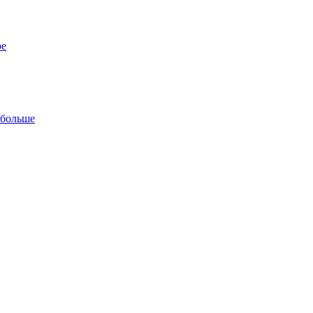
ре
 больше